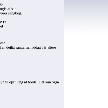
00.
ogle af san
 vores sangbog.
e et
et
emme
l en dejlig sangeftermiddag i Hjallese
n til opstilling af borde. Der kan også