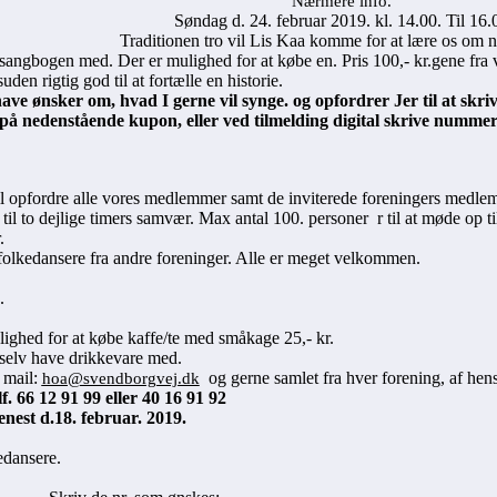
Nærmere info.
Søndag d. 24. februar 2019. kl. 14.00. Til 16.
Traditionen tro vil Lis Kaa komme for at lære os om n
sangbogen med. Der er mulighed for at købe en. Pris 100,- kr.gene fra
uden rigtig god til at fortælle en historie.
have ønsker om, hvad I gerne vil synge. og opfordrer Jer til at skriv
på nedenstående kupon, eller ved tilmelding digital skrive nummer
l opfordre alle vores medlemmer samt de inviterede foreningers medl
 til to dejlige timers samvær. Max antal 100. personer r til at møde op ti
.
 folkedansere fra andre foreninger. Alle er meget velkommen.
.
lighed for at købe kaffe/te med småkage 25,- kr.
selv have drikkevare med.
 mail:
og gerne samlet fra hver forening, af hensy
hoa@svendborgvej.dk
lf. 66 12 91 99 eller 40 16 91 92
enest d.18. februar. 2019.
edansere.