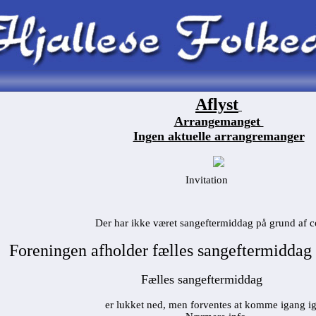
Aflyst
Arrangemanget
Ingen aktuelle arrangremanger
Invitation
Der har ikke været sangeftermiddag på grund af c
F
oreningen afholder fæ
lles sangeftermiddag 
Fælles sangeftermiddag
er lukket ned, men forventes at komme igang i