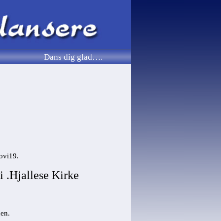
Dans dig glad…. Vi danser 
aldre. Vi har medlemmer fra 3
familien… Udfordringer
velvære… Motion og sve
? Levende folkemusik…
rytme i kroppen og bedre kondital.. Fo
ovi19.
i
.Hjallese Kirke
gen.