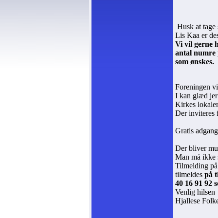
Husk at tage 
Lis Kaa er des
Vi vil gerne 
antal numre 
som ønskes.
Foreningen vi
I kan glæd jer
Kirkes lokaler
Der inviteres
Gratis adgang
Der bliver mu
Man må ikke 
Tilmelding på
tilmeldes
på t
40 16 91 92 s
Venlig hilsen
Hjallese Folk